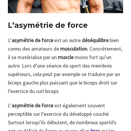
L’asymétrie de force
L’
asymétrie de force
est un autre
déséquilibre
bien
connu des amateurs de
musculation
. Concrètement,
il se matérialise par un
muscle
moins fort qu’un
autre. Lors d’une séance de sport des membres
supérieurs, cela peut par exemple se traduire par un
biceps gauche plus puissant que le biceps droit sur
l’exercice du curl biceps
L’
asymétrie de force
est également souvent
perceptible sur l’exercice du développé couché.
Surtout lorsqu’ils débutent, de nombreux sportifs
ont un déficit de force au niveau d’un
bras
qui les