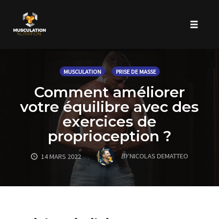
Toggle 
Skip
to
MUSCULATION
PRISE DE MASSE
content
Comment améliorer
votre équilibre avec des
exercices de
proprioception ?
BY
NICOLAS DEMATTEO
14 MARS 2022