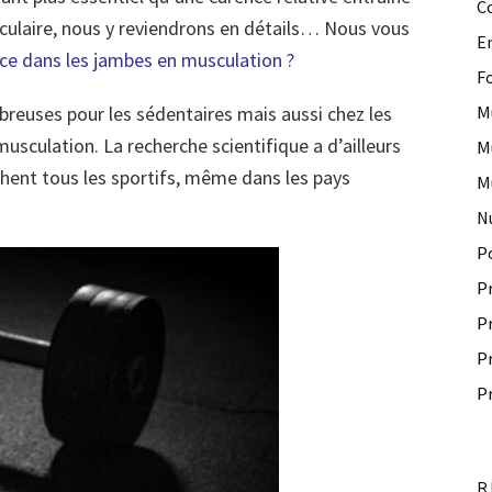
C
ulaire, nous y reviendrons en détails… Nous vous
E
ce dans les jambes en musculation ?
F
breuses pour les sédentaires mais aussi chez les
M
usculation. La recherche scientifique a d’ailleurs
M
hent tous les sportifs, même dans les pays
M
N
P
P
P
P
P
R