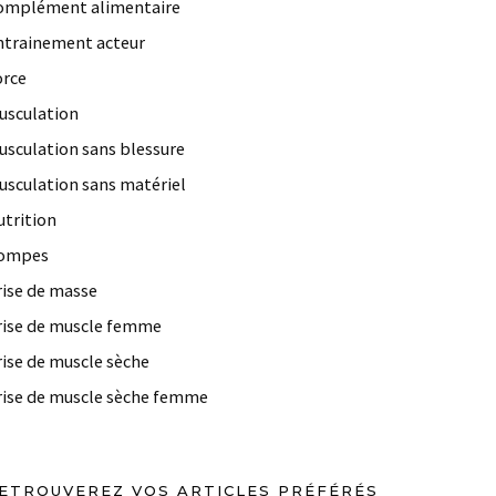
omplément alimentaire
ntrainement acteur
orce
usculation
usculation sans blessure
usculation sans matériel
utrition
ompes
rise de masse
rise de muscle femme
rise de muscle sèche
rise de muscle sèche femme
ETROUVEREZ VOS ARTICLES PRÉFÉRÉS