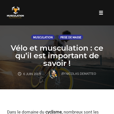
Toggle 
Skip
to
MUSCULATION
PRISE DE MASSE
content
Vélo et musculation : ce
qu’il est important de
savoir !
BY
NICOLAS DEMATTEO
6 JUIN 2019
Dans le domaine du
cyclisme
, nombreux sont les