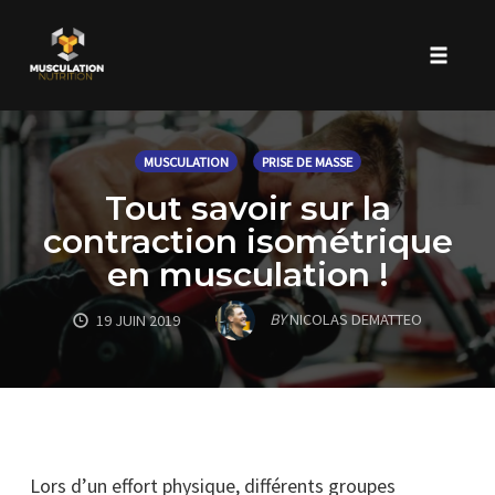
Toggle 
Skip
to
MUSCULATION
PRISE DE MASSE
content
Tout savoir sur la
contraction isométrique
en musculation !
BY
NICOLAS DEMATTEO
19 JUIN 2019
Lors d’un effort physique, différents groupes