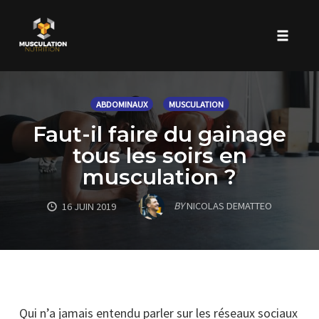
Toggle 
Skip
to
ABDOMINAUX
MUSCULATION
content
Faut-il faire du gainage
tous les soirs en
musculation ?
BY
NICOLAS DEMATTEO
16 JUIN 2019
Qui n’a jamais entendu parler sur les réseaux sociaux