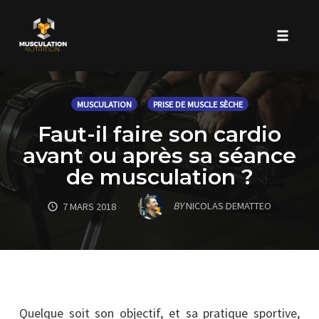
Toggle 
Skip
to
MUSCULATION
PRISE DE MUSCLE SÈCHE
content
Faut-il faire son cardio
avant ou après sa séance
de musculation ?
BY
NICOLAS DEMATTEO
7 MARS 2018
Quelque soit son objectif, et sa pratique sportive,