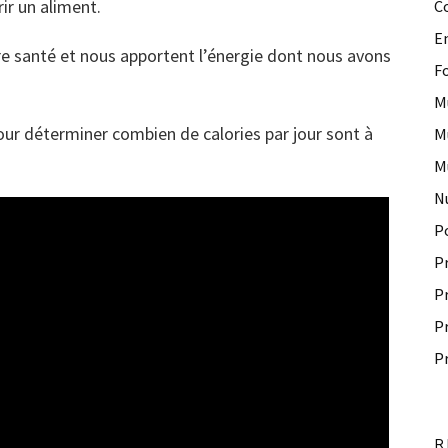
ir un aliment.
C
E
re santé et nous apportent l’énergie dont nous avons
F
M
ur déterminer combien de calories par jour sont à
M
M
N
P
P
P
P
P
R