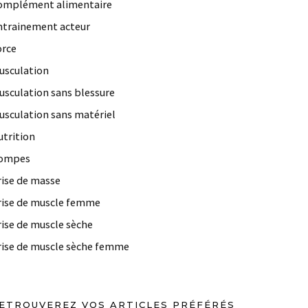
omplément alimentaire
ntrainement acteur
orce
usculation
usculation sans blessure
usculation sans matériel
utrition
ompes
rise de masse
rise de muscle femme
rise de muscle sèche
rise de muscle sèche femme
ETROUVEREZ VOS ARTICLES PRÉFÉRÉS