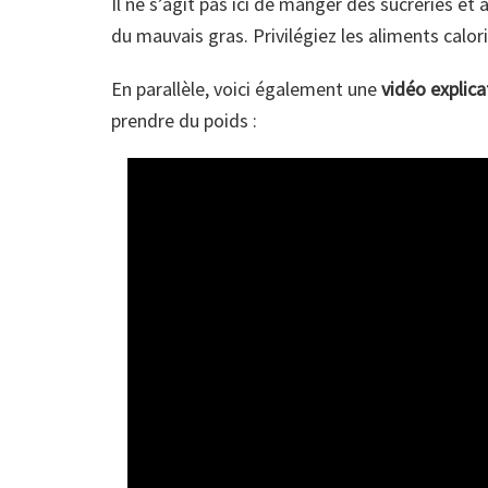
Il ne s’agit pas ici de manger des sucreries e
du mauvais gras. Privilégiez les aliments cal
En parallèle, voici également une
vidéo explica
prendre du poids :