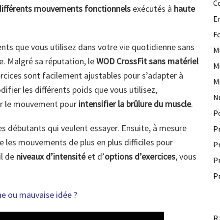
C
différents mouvements fonctionnels
exécutés à
haute
E
F
ts que vous utilisez dans votre vie quotidienne sans
M
 Malgré sa réputation, le
WOD CrossFit sans matériel
M
ercices sont facilement ajustables pour s’adapter à
M
fier les différents poids que vous utilisez,
N
ir le mouvement pour
intensifier la brûlure du muscle
.
P
es débutants qui veulent essayer. Ensuite, à mesure
P
 les mouvements de plus en plus difficiles pour
P
il de
niveaux d’intensité
et d’
options d’exercices
, vous
P
P
ne ou mauvaise idée ?
R