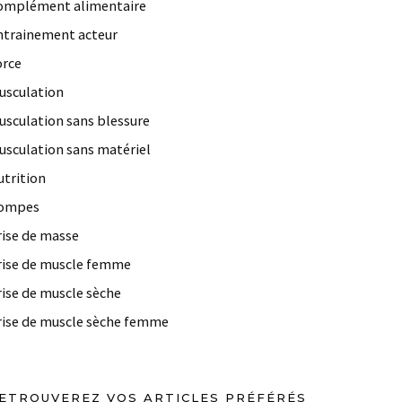
omplément alimentaire
ntrainement acteur
orce
usculation
usculation sans blessure
usculation sans matériel
utrition
ompes
rise de masse
rise de muscle femme
rise de muscle sèche
rise de muscle sèche femme
ETROUVEREZ VOS ARTICLES PRÉFÉRÉS