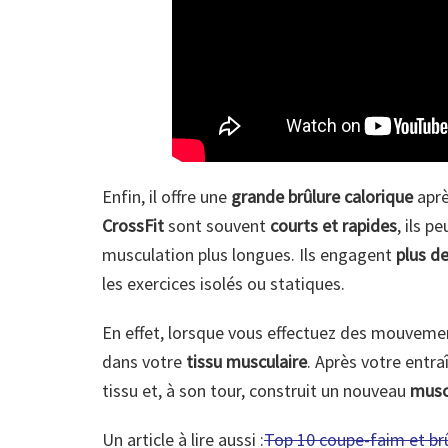
Enfin, il offre une
grande brûlure calorique
aprè
CrossFit
sont souvent
courts et rapides
, ils p
musculation plus longues. Ils engagent
plus d
les exercices isolés ou statiques.
En effet, lorsque vous effectuez des mouvemen
dans votre
tissu musculaire
. Après votre entr
tissu et, à son tour, construit un nouveau
musc
Un article à lire aussi :
Top 10 coupe-faim et brû