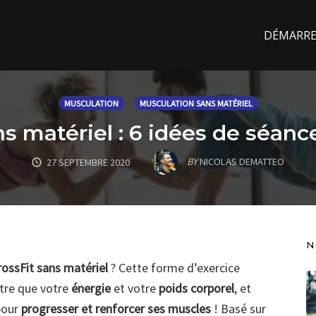
DÉMARREZ
MUSCULATION
MUSCULATION SANS MATÉRIEL
s matériel : 6 idées de séanc
BY
NICOLAS DEMATTEO
27 SEPTEMBRE 2020
N
ossFit sans matériel
? Cette forme d’exercice
tre que votre
énergie
et votre
poids corporel
, et
pour
progresser et renforcer ses muscles
! Basé sur