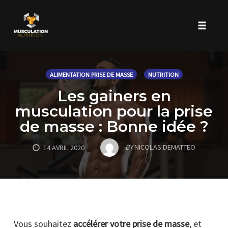
Toggle 
Skip
to
ALIMENTATION PRISE DE MASSE
NUTRITION
content
Les gainers en
musculation pour la prise
de masse : Bonne idée ?
BY
NICOLAS DEMATTEO
14 AVRIL 2020
Vous souhaitez
accélérer votre prise de masse
, et