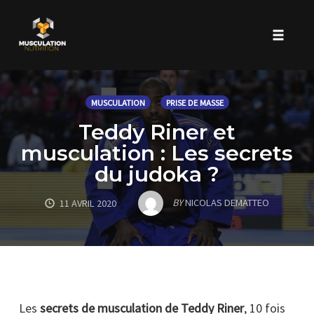
Toggle 
Skip
to
MUSCULATION
PRISE DE MASSE
content
Teddy Riner et
musculation : Les secrets
du judoka ?
BY
NICOLAS DEMATTEO
11 AVRIL 2020
Les
secrets de musculation de Teddy Riner
, 10 fois