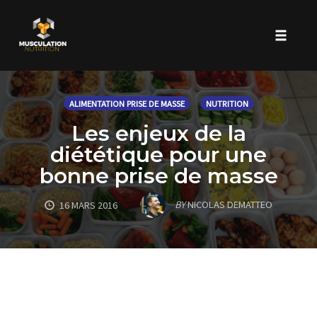
Toggle 
Skip
to
ALIMENTATION PRISE DE MASSE
NUTRITION
content
Les enjeux de la
diététique pour une
bonne prise de masse
BY
NICOLAS DEMATTEO
16 MARS 2016