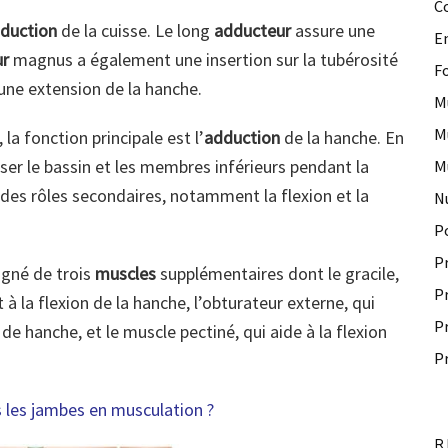
C
duction
de la cuisse. Le long
adducteur
assure une
E
ur
magnus a également une insertion sur la tubérosité
F
r une extension de la hanche.
M
M
la fonction principale est l’
adduction
de la hanche. En
liser le bassin et les membres inférieurs pendant la
M
 des rôles secondaires, notamment la flexion et la
N
P
P
gné de trois
muscles
supplémentaires dont le gracile,
P
 à la flexion de la hanche, l’obturateur externe, qui
P
e hanche, et le muscle pectiné, qui aide à la flexion
P
 les jambes en musculation ?
R