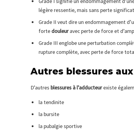
Grade I signifie un endommagement d’une
légère ressentie, mais sans perte signifi
Grade II veut dire un endommagement d’u
forte
douleur
avec perte de force et d’amp
Grade III englobe une perturbation compl
rupture complète, avec perte de force tota
Autres blessures au
D’autres
blessures à l’adducteur
existe égalem
la tendinite
la bursite
la pubalgie sportive