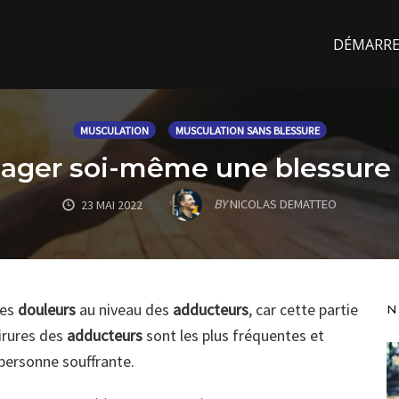
DÉMARREZ
MUSCULATION
MUSCULATION SANS BLESSURE
ger soi-même une blessure à
BY
NICOLAS DEMATTEO
23 MAI 2022
des
douleurs
au niveau des
adducteurs
, car cette partie
N
irures des
adducteurs
sont les plus fréquentes et
 personne souffrante.