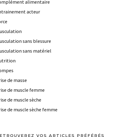
omplément alimentaire
ntrainement acteur
orce
usculation
usculation sans blessure
usculation sans matériel
utrition
ompes
rise de masse
rise de muscle femme
rise de muscle sèche
rise de muscle sèche femme
ETROUVEREZ VOS ARTICLES PRÉFÉRÉS