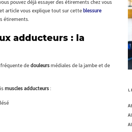
 vous pouvez déjà essayer des étirements chez vous
Cet article vous explique tout sur cette
blessure
s étirements.
ux adducteurs : la
 fréquente de
douleurs
médiales de la jambe et de
is
muscles adducteurs
:
L
 lésé
A
A
A