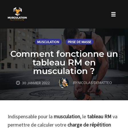
Toggle 
Skip
to
MUSCULATION
PRISE DE MASSE
content
Comment fonctionne un
tableau RM en
musculation ?
BY
NICOLAS DEMATTEO
30 JANVIER 2022
Indispensable pour la
musculation
, le
tableau RM
va
permettre de calculer votre
charge de répétition