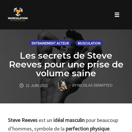
Toggle 
Skip
to
ENTRAINEMENT ACTEUR
MUSCULATION
content
Les secrets de Steve
Reeves pour une prise de
volume saine
BY
NICOLAS DEMATTEO
21 JUIN 2021
Steve Reeves
est un
idéal masculin
pour beaucoup
d’hommes, symbole de la
perfection physique
.