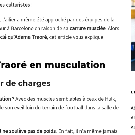
des
culturistes
!
 l’ailier a même été approché par des équipes de la
our à Barcelone en raison de sa
carrure musclée
. Alors
sclé qu’Adama Traoré
, cet article vous explique
Traoré en musculation
r de charges
L
ation ?
Avec des muscles semblables à ceux de Hulk,
 son éveil loin du terrain de football dans la salle de
A
A
A
l ne soulève pas de poids
. En fait, il n’a même jamais