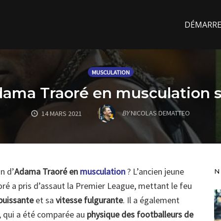
DÉMARREZ
MUSCULATION
ama Traoré en musculation s
BY
NICOLAS DEMATTEO
14 MARS 2021
n d’
Adama Traoré en
musculation
? L’ancien jeune
N
ré a pris d’assaut la Premier League, mettant le feu
puissante
et sa
vitesse fulgurante
. Il a également
, qui a été comparée au
physique des footballeurs de