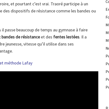
C
croire, et pourtant c’est vrai. Traoré participe à un
E
ilise des dispositifs de résistance comme les bandes ou
F
M
is il passe beaucoup de temps au gymnase à faire
M
c bandes de résistance
et des
fentes lestées
. Il a
M
re jeunesse, vitesse qu’il utilise dans ses
N
vantage.
P
 et méthode Lafay
P
P
P
P
R