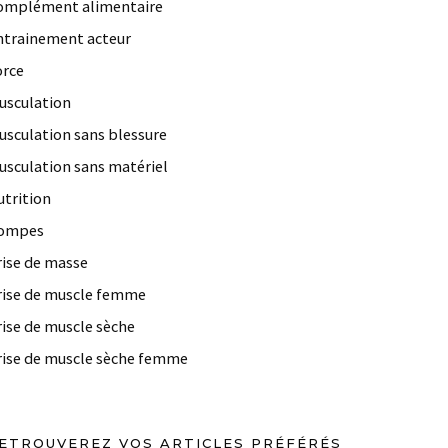
omplément alimentaire
ntrainement acteur
orce
usculation
usculation sans blessure
usculation sans matériel
utrition
ompes
rise de masse
rise de muscle femme
rise de muscle sèche
rise de muscle sèche femme
ETROUVEREZ VOS ARTICLES PRÉFÉRÉS