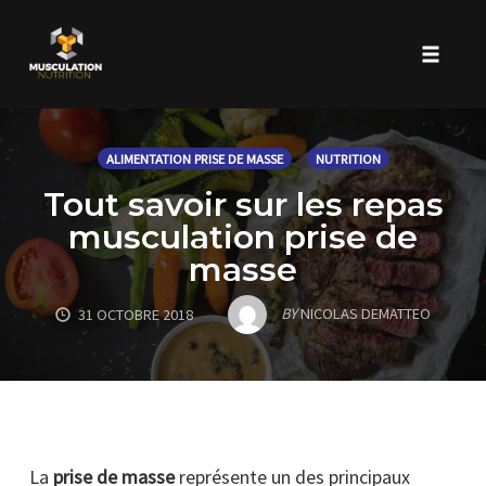
Toggle 
Skip
to
ALIMENTATION PRISE DE MASSE
NUTRITION
content
Tout savoir sur les repas
musculation prise de
masse
BY
NICOLAS DEMATTEO
31 OCTOBRE 2018
La
prise de masse
représente un des principaux