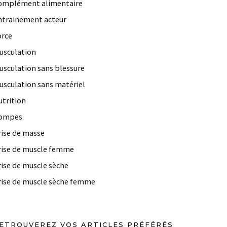
omplément alimentaire
ntrainement acteur
orce
usculation
usculation sans blessure
usculation sans matériel
utrition
ompes
rise de masse
rise de muscle femme
rise de muscle sèche
rise de muscle sèche femme
ETROUVEREZ VOS ARTICLES PRÉFÉRÉS