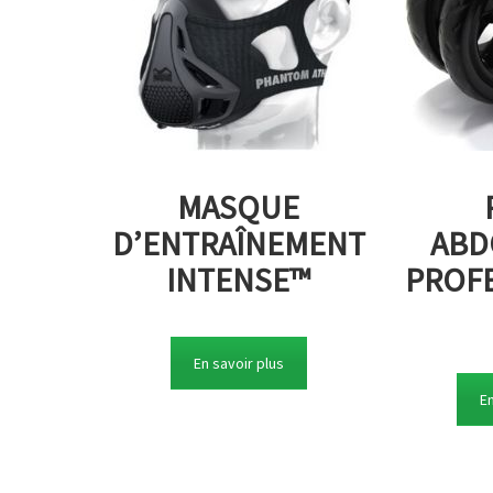
MASQUE
D’ENTRAÎNEMENT
ABD
INTENSE™
PROF
En savoir plus
En