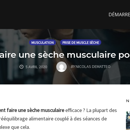
DÉMARREZ
MUSCULATION
PRISE DE MUSCLE SÈCHE
ire une sèche musculaire pou
BY
NICOLAS DEMATTEO
5 AVRIL 2020
N
t faire une sèche musculaire
efficace ? La plupart des
ééquilibrage alimentaire couplé à des séances de
plexe que cela.