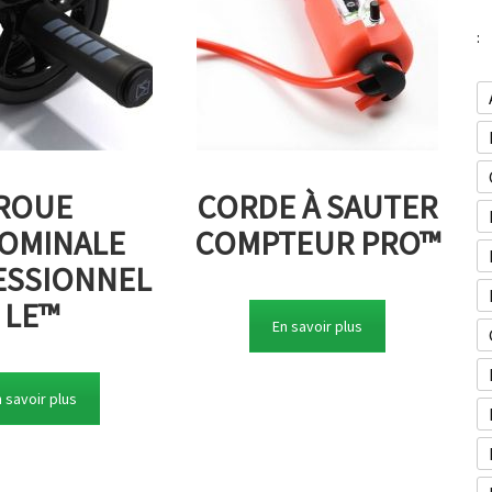
:
ROUE
CORDE À SAUTER
OMINALE
COMPTEUR PRO™
ESSIONNEL
LE™
En savoir plus
 savoir plus