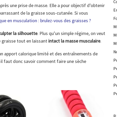
C
près une prise de masse. Elle a pour objectif d’obtenir
E
barrassant de la graisse sous-cutanée. Si vous
F
que en musculation : brulez-vous des graisses ?
M
culpter la silhouette
. Plus qu’un simple régime, on veut
M
de graisse tout en laissant
intact la masse musculaire
.
M
N
n apport calorique limité et des entraînements de
P
 il faut donc savoir comment faire une sèche
P
P
P
P
R