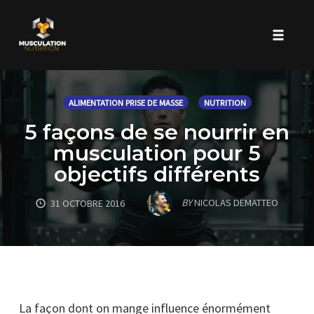
Toggle 
Skip
to
ALIMENTATION PRISE DE MASSE
NUTRITION
content
5 façons de se nourrir en
musculation pour 5
objectifs différents
BY
NICOLAS DEMATTEO
31 OCTOBRE 2016
La façon dont on mange influence énormément