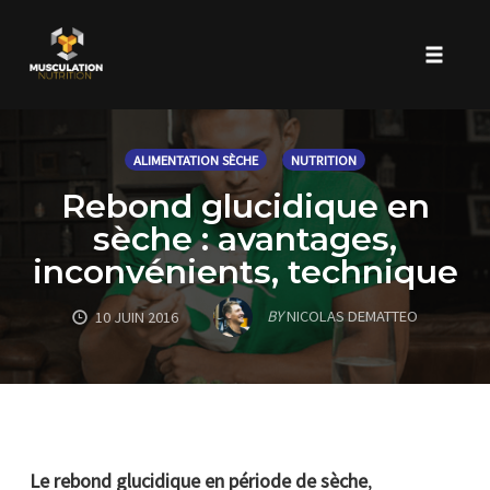
Toggle 
Skip
to
ALIMENTATION SÈCHE
NUTRITION
content
Rebond glucidique en
sèche : avantages,
inconvénients, technique
BY
NICOLAS DEMATTEO
10 JUIN 2016
Le rebond glucidique en période de sèche
,