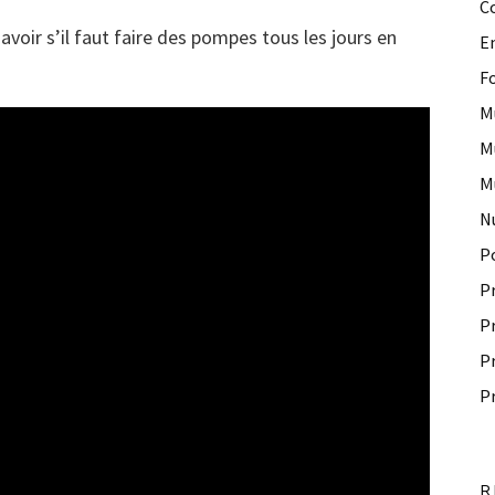
C
avoir s’il faut faire des pompes tous les jours en
E
F
M
M
M
N
P
P
P
P
P
R