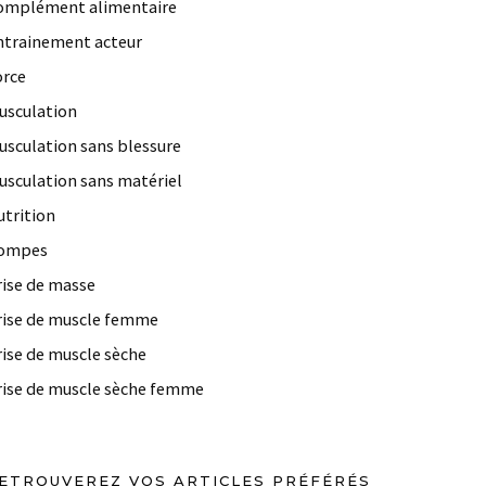
omplément alimentaire
ntrainement acteur
orce
usculation
usculation sans blessure
usculation sans matériel
utrition
ompes
rise de masse
rise de muscle femme
rise de muscle sèche
rise de muscle sèche femme
ETROUVEREZ VOS ARTICLES PRÉFÉRÉS