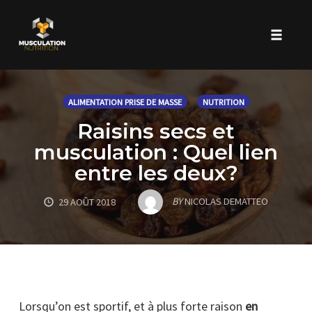
Toggle 
Skip
to
ALIMENTATION PRISE DE MASSE
NUTRITION
content
Raisins secs et
musculation : Quel lien
entre les deux?
BY
NICOLAS DEMATTEO
29 AOÛT 2018
Lorsqu’on est sportif, et à plus forte raison
en