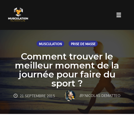
Toggle 
Skip
to
MUSCULATION
PRISE DE MASSE
content
Comment trouver le
meilleur moment de la
journée pour faire du
sport ?
BY
NICOLAS DEMATTEO
21 SEPTEMBRE 2015