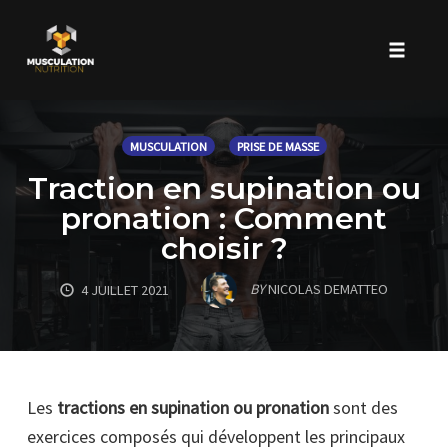
Toggle 
Skip
to
MUSCULATION
PRISE DE MASSE
content
Traction en supination ou
pronation : Comment
choisir ?
BY
NICOLAS DEMATTEO
4 JUILLET 2021
Les
tractions en supination ou pronation
sont des
exercices composés qui développent les principaux