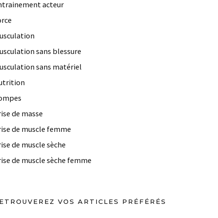
ntrainement acteur
orce
usculation
usculation sans blessure
usculation sans matériel
utrition
ompes
rise de masse
rise de muscle femme
rise de muscle sèche
rise de muscle sèche femme
ETROUVEREZ VOS ARTICLES PRÉFÉRÉS