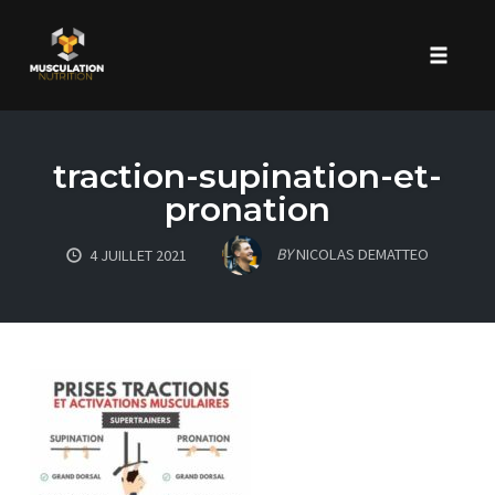
Toggle 
Skip
to
traction-supination-et-
content
pronation
BY
NICOLAS DEMATTEO
4 JUILLET 2021