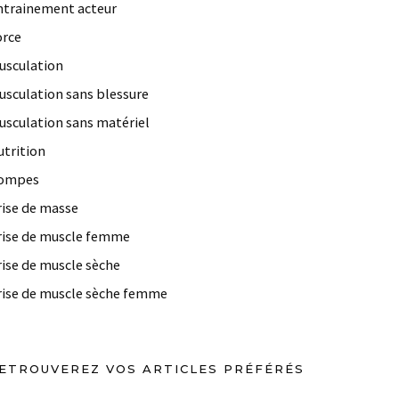
ntrainement acteur
orce
usculation
usculation sans blessure
usculation sans matériel
utrition
ompes
rise de masse
rise de muscle femme
rise de muscle sèche
rise de muscle sèche femme
ETROUVEREZ VOS ARTICLES PRÉFÉRÉS