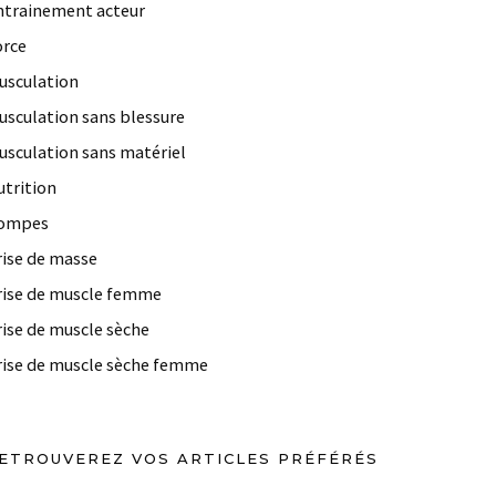
ntrainement acteur
orce
usculation
usculation sans blessure
usculation sans matériel
utrition
ompes
rise de masse
rise de muscle femme
rise de muscle sèche
rise de muscle sèche femme
ETROUVEREZ VOS ARTICLES PRÉFÉRÉS