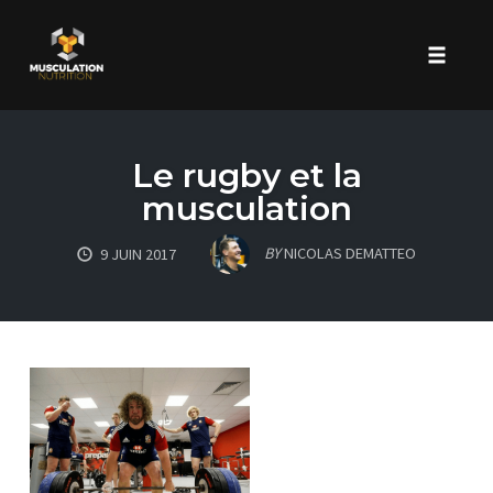
Toggle 
Skip
to
Le rugby et la
content
musculation
BY
NICOLAS DEMATTEO
9 JUIN 2017