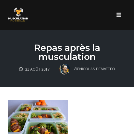
Toggle 
Skip
to
Repas après la
content
musculation
BY
NICOLAS DEMATTEO
21 AOÛT 2017