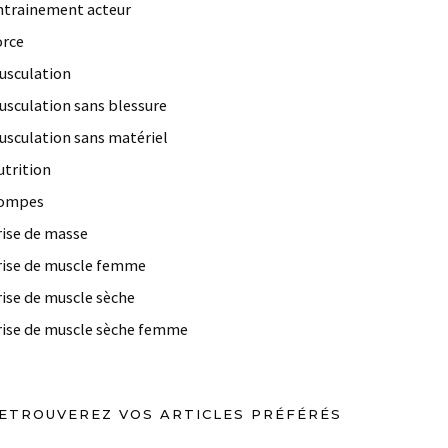
ntrainement acteur
orce
usculation
usculation sans blessure
usculation sans matériel
utrition
ompes
rise de masse
rise de muscle femme
rise de muscle sèche
rise de muscle sèche femme
ETROUVEREZ VOS ARTICLES PRÉFÉRÉS