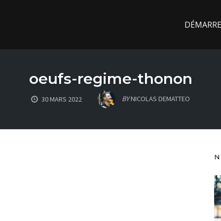
DÉMARREZ
oeufs-regime-thonon
BY
NICOLAS DEMATTEO
30 MARS 2022
N