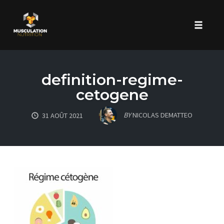
Toggle 
Skip
to
definition-regime-
content
cetogene
BY
NICOLAS DEMATTEO
31 AOÛT 2021