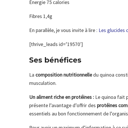
Énergie 75 calories
Fibres 1,4g
En parallèle, je vous invite à lire :
Les glucides 
[thrive_leads id=’19570′]
Ses bénéfices
La
composition nutritionnelle
du quinoa consti
musculation.
Un aliment riche en protéines :
Le quinoa fait p
présente l’avantage d’offrir des
protéines com
essentiels au bon fonctionnement de l’organi
Pour avoir un maximum d’information à ce suj