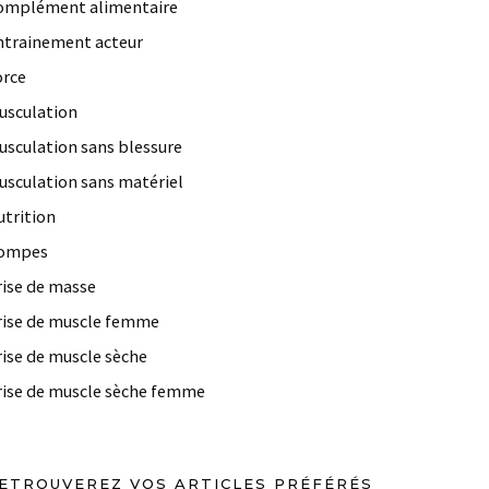
omplément alimentaire
ntrainement acteur
orce
usculation
usculation sans blessure
usculation sans matériel
utrition
ompes
rise de masse
rise de muscle femme
rise de muscle sèche
rise de muscle sèche femme
ETROUVEREZ VOS ARTICLES PRÉFÉRÉS