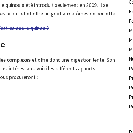
C
le quinoa a été introduit seulement en 2009. Il se
E
es au millet et offre un goût aux arômes de noisette.
F
est-ce que le quinoa ?
M
M
le
M
N
des complexes
et offre donc une digestion lente. Son
ez intéressant. Voici les différents apports
P
ous procureront :
P
P
P
P
R