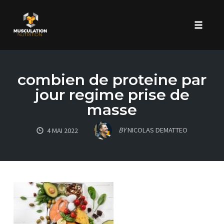
Toggle 
Skip
to
combien de proteine par
content
jour regime prise de
masse
BY
NICOLAS DEMATTEO
4 MAI 2022