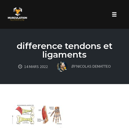
Toggle 
Skip
to
difference tendons et
content
ligaments
BY
NICOLAS DEMATTEO
14 MARS 2022