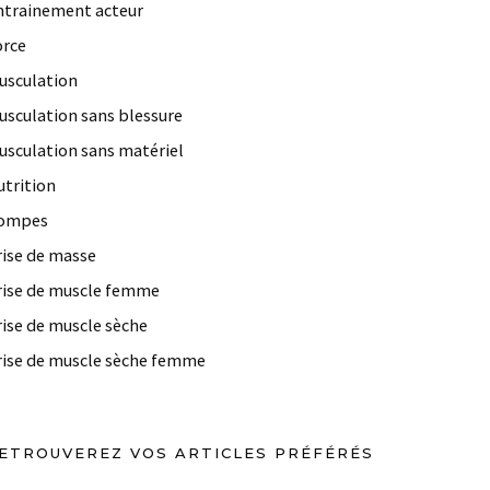
ntrainement acteur
orce
usculation
usculation sans blessure
usculation sans matériel
utrition
ompes
rise de masse
rise de muscle femme
rise de muscle sèche
rise de muscle sèche femme
ETROUVEREZ VOS ARTICLES PRÉFÉRÉS