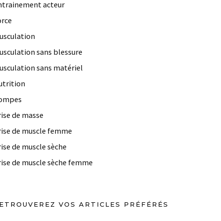
ntrainement acteur
orce
usculation
usculation sans blessure
usculation sans matériel
utrition
ompes
rise de masse
rise de muscle femme
rise de muscle sèche
rise de muscle sèche femme
ETROUVEREZ VOS ARTICLES PRÉFÉRÉS