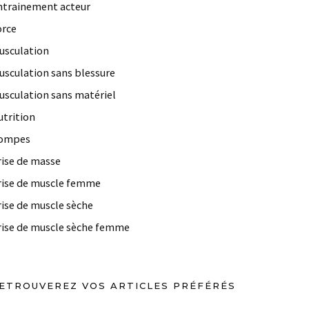
ntrainement acteur
orce
usculation
usculation sans blessure
usculation sans matériel
utrition
ompes
rise de masse
rise de muscle femme
rise de muscle sèche
rise de muscle sèche femme
ETROUVEREZ VOS ARTICLES PRÉFÉRÉS