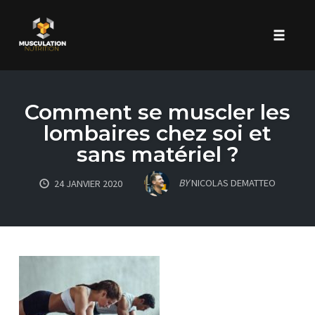
Toggle 
Skip
to
Comment se muscler les
content
lombaires chez soi et
sans matériel ?
BY
NICOLAS DEMATTEO
24 JANVIER 2020