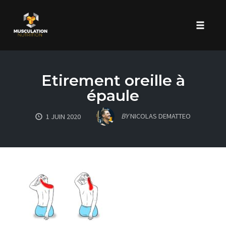
Toggle 
Skip
to
Etirement oreille à
content
épaule
BY
NICOLAS DEMATTEO
1 JUIN 2020