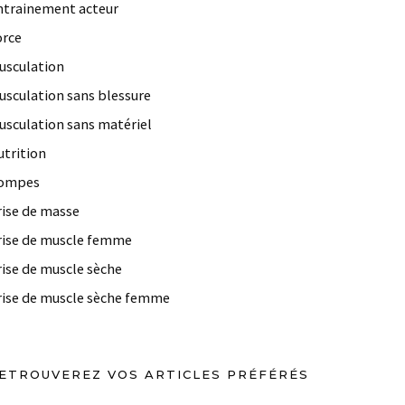
ntrainement acteur
orce
usculation
usculation sans blessure
usculation sans matériel
utrition
ompes
rise de masse
rise de muscle femme
rise de muscle sèche
rise de muscle sèche femme
ETROUVEREZ VOS ARTICLES PRÉFÉRÉS