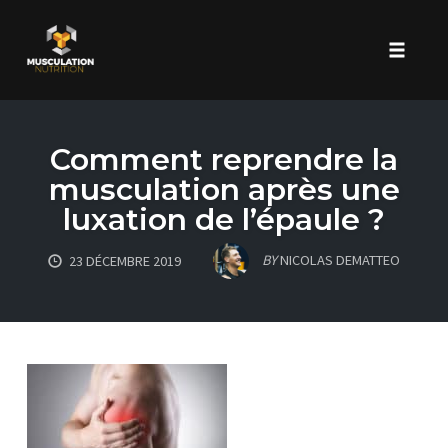
Toggle 
Skip
to
Comment reprendre la
content
musculation après une
luxation de l’épaule ?
BY
NICOLAS DEMATTEO
23 DÉCEMBRE 2019