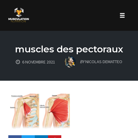
Toggle 
Skip
to
muscles des pectoraux
content
BY
NICOLAS DEMATTEO
6 NOVEMBRE 2021