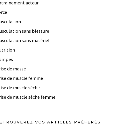
ntrainement acteur
orce
usculation
usculation sans blessure
usculation sans matériel
utrition
ompes
rise de masse
rise de muscle femme
rise de muscle sèche
rise de muscle sèche femme
ETROUVEREZ VOS ARTICLES PRÉFÉRÉS