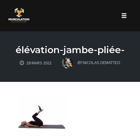
Toggle 
Skip
to
élévation-jambe-pliée-
content
BY
NICOLAS DEMATTEO
28 MARS 2021