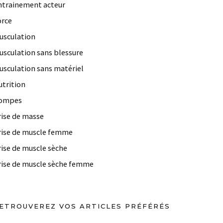
ntrainement acteur
orce
usculation
usculation sans blessure
usculation sans matériel
utrition
ompes
rise de masse
rise de muscle femme
rise de muscle sèche
rise de muscle sèche femme
ETROUVEREZ VOS ARTICLES PRÉFÉRÉS