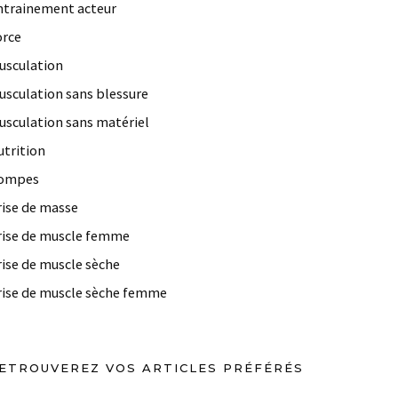
ntrainement acteur
orce
usculation
usculation sans blessure
usculation sans matériel
utrition
ompes
rise de masse
rise de muscle femme
rise de muscle sèche
rise de muscle sèche femme
ETROUVEREZ VOS ARTICLES PRÉFÉRÉS