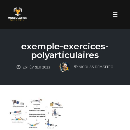
Toggle 
Skip
to
exemple-exercices-
content
polyarticulaires
BY
NICOLAS DEMATTEO
26 FÉVRIER 2023