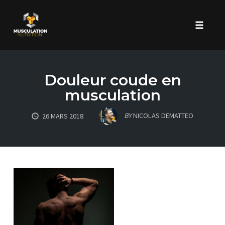
Toggle 
Skip
to
Douleur coude en
content
musculation
BY
NICOLAS DEMATTEO
26 MARS 2018