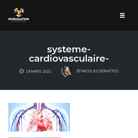
Toggle 
Skip
to
systeme-
content
cardiovasculaire-
BY
NICOLAS DEMATTEO
24 MARS 2022